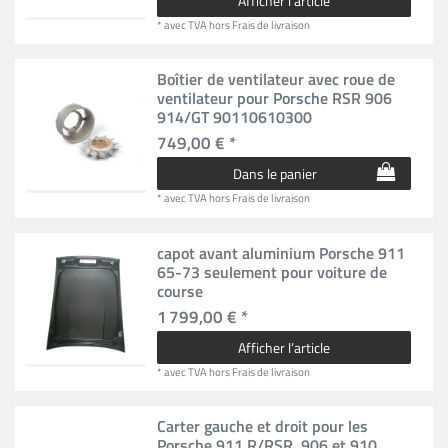
Afficher l’article
*
avec TVA
hors
Frais de livraison
Boîtier de ventilateur avec roue de
ventilateur pour Porsche RSR 906
914/GT 90110610300
749,00 € *
Dans le panier
*
avec TVA
hors
Frais de livraison
capot avant aluminium Porsche 911
65-73 seulement pour voiture de
course
1 799,00 € *
Afficher l’article
*
avec TVA
hors
Frais de livraison
Carter gauche et droit pour les
Porsche 911 R/RSR, 906 et 910