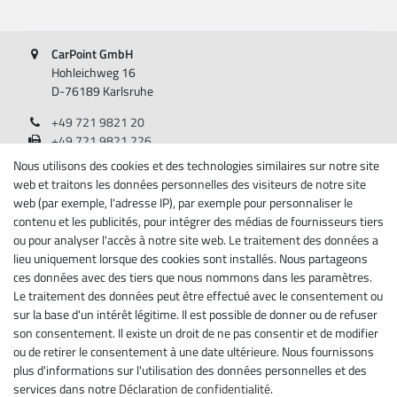
CarPoint GmbH
Hohleichweg 16
D-76189 Karlsruhe
+49 721 9821 20
+49 721 9821 226
Lundi - Vendredi, 08:00 - 17:00
Nous utilisons des cookies et des technologies similaires sur notre site
web et traitons les données personnelles des visiteurs de notre site
Renseignements
web (par exemple, l'adresse IP), par exemple pour personnaliser le
contenu et les publicités, pour intégrer des médias de fournisseurs tiers
A propos de nous
ou pour analyser l'accès à notre site web. Le traitement des données a
lieu uniquement lorsque des cookies sont installés. Nous partageons
Mentions légales
ces données avec des tiers que nous nommons dans les paramètres.
Déclaration de confidentialité
Le traitement des données peut être effectué avec le consentement ou
Conditions générales
sur la base d'un intérêt légitime. Il est possible de donner ou de refuser
Droit de rétractation
son consentement. Il existe un droit de ne pas consentir et de modifier
Rétracter le contrat ici
ou de retirer le consentement à une date ultérieure. Nous fournissons
Contact
plus d'informations sur l'utilisation des données personnelles et des
services dans notre
Déclaration de confidentialité
.