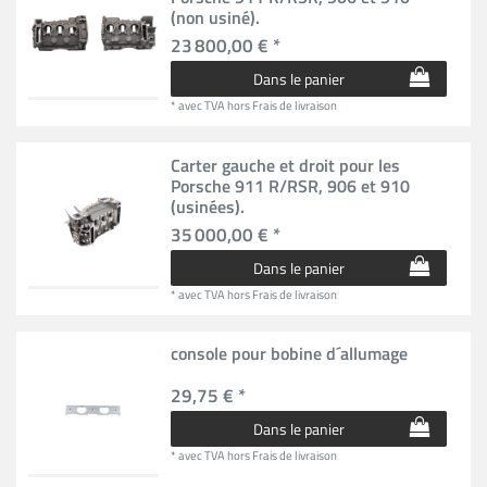
(non usiné).
23 800,00 € *
Dans le panier
*
avec TVA
hors
Frais de livraison
Carter gauche et droit pour les
Porsche 911 R/RSR, 906 et 910
(usinées).
35 000,00 € *
Dans le panier
*
avec TVA
hors
Frais de livraison
console pour bobine d´allumage
29,75 € *
Dans le panier
*
avec TVA
hors
Frais de livraison