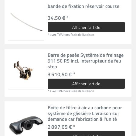
bande de fixation réservoir course
34,50 € *
Afficher l’article
*
avec TVA
hors
Frais de livraison
Barre de pesée Système de freinage
911 SC RS incl. interrupteur de feu
stop
3 510,50 € *
Afficher l’article
*
avec TVA
hors
Frais de livraison
Boîte de filtre à air au carbone pour
système de glissière Livraison sur
demande car fabrication à l'unité
2 897,65 € *