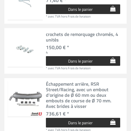
71,40 € *
Dans le panier
*
avec TVA
hors
Frais de livraison
crochets de remorquage chromés, 4
unités
150,00 € *
4
Dans le panier
*
avec TVA
hors
Frais de livraison
Échappement arrière, RSR
Street/Racing, avec un embout
d'origine de Ø 60 mm ou deux
embouts de course de Ø 70 mm.
Avec brides à visser
736,61 € *
Dans le panier
*
avec TVA
hors
Frais de livraison