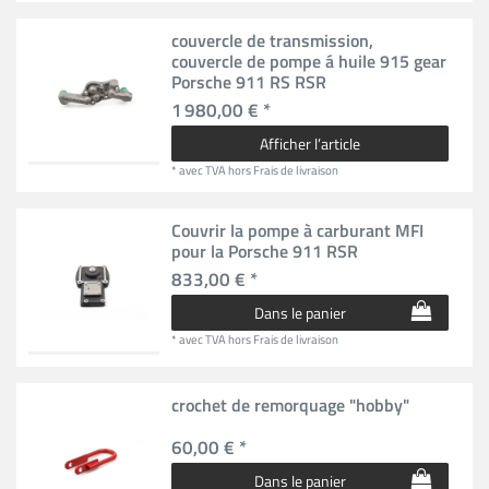
couvercle de transmission,
couvercle de pompe á huile 915 gear
Porsche 911 RS RSR
1 980,00 € *
Afficher l’article
*
avec TVA
hors
Frais de livraison
Couvrir la pompe à carburant MFI
pour la Porsche 911 RSR
833,00 € *
Dans le panier
*
avec TVA
hors
Frais de livraison
crochet de remorquage "hobby"
60,00 € *
Dans le panier