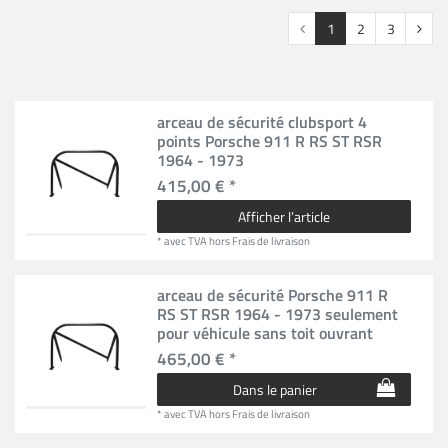
1
2
3
arceau de sécurité clubsport 4
points Porsche 911 R RS ST RSR
1964 - 1973
415,00 € *
Afficher l’article
*
avec TVA
hors
Frais de livraison
arceau de sécurité Porsche 911 R
RS ST RSR 1964 - 1973 seulement
pour véhicule sans toit ouvrant
465,00 € *
Dans le panier
*
avec TVA
hors
Frais de livraison