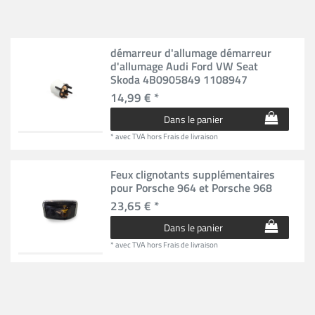
démarreur d'allumage démarreur
d'allumage Audi Ford VW Seat
Skoda 4B0905849 1108947
14,99 € *
Dans le panier
*
avec TVA
hors
Frais de livraison
Feux clignotants supplémentaires
pour Porsche 964 et Porsche 968
23,65 € *
Dans le panier
*
avec TVA
hors
Frais de livraison