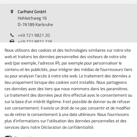
CarPoint GmbH
Hohleichweg 16
D-76189 Karlsruhe
+49 721 9821 20
+49 721 9821 226
Lundi - Vendredi, 08:00 - 17:00
Nous utilisons des cookies et des technologies similaires sur notre site
web et traitons les données personnelles des visiteurs de notre site
Renseignements
web (par exemple, l'adresse IP), par exemple pour personnaliser le
contenu et les publicités, pour intégrer des médias de fournisseurs tiers
A propos de nous
ou pour analyser l'accès à notre site web. Le traitement des données a
lieu uniquement lorsque des cookies sont installés. Nous partageons
Mentions légales
ces données avec des tiers que nous nommons dans les paramètres.
Déclaration de confidentialité
Le traitement des données peut être effectué avec le consentement ou
Conditions générales
sur la base d'un intérêt légitime. Il est possible de donner ou de refuser
Droit de rétractation
son consentement. Il existe un droit de ne pas consentir et de modifier
Rétracter le contrat ici
ou de retirer le consentement à une date ultérieure. Nous fournissons
Contact
plus d'informations sur l'utilisation des données personnelles et des
services dans notre
Déclaration de confidentialité
.
Newsletter