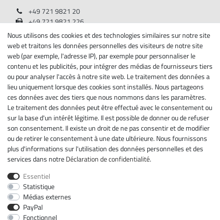
+49 721 9821 20
+49 721 9821 226
Lundi - Vendredi, 08:00 - 17:00
Nous utilisons des cookies et des technologies similaires sur notre site
web et traitons les données personnelles des visiteurs de notre site
Renseignements
web (par exemple, l'adresse IP), par exemple pour personnaliser le
contenu et les publicités, pour intégrer des médias de fournisseurs tiers
A propos de nous
ou pour analyser l'accès à notre site web. Le traitement des données a
lieu uniquement lorsque des cookies sont installés. Nous partageons
Mentions légales
ces données avec des tiers que nous nommons dans les paramètres.
Déclaration de confidentialité
Le traitement des données peut être effectué avec le consentement ou
Conditions générales
sur la base d'un intérêt légitime. Il est possible de donner ou de refuser
Droit de rétractation
son consentement. Il existe un droit de ne pas consentir et de modifier
Rétracter le contrat ici
ou de retirer le consentement à une date ultérieure. Nous fournissons
Contact
plus d'informations sur l'utilisation des données personnelles et des
services dans notre
Déclaration de confidentialité
.
Newsletter
Essentiel
Ceres::Template.newsletterHoneypotLabel
ADRESSE E-MAIL **
Statistique
Médias externes
PayPal
Par la présente, je confirme avoir lu la
Déclaration de confidentialité
. Je peux
rétracter mon consentement à tout moment.**
Fonctionnel