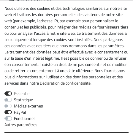
Lundi - Vendredi, 08:00 - 17:00
Nous utilisons des cookies et des technologies similaires sur notre site
web et traitons les données personnelles des visiteurs de notre site
Renseignements
web (par exemple, l'adresse IP), par exemple pour personnaliser le
contenu et les publicités, pour intégrer des médias de fournisseurs tiers
A propos de nous
ou pour analyser l'accès à notre site web. Le traitement des données a
lieu uniquement lorsque des cookies sont installés. Nous partageons
Mentions légales
ces données avec des tiers que nous nommons dans les paramètres.
Déclaration de confidentialité
Le traitement des données peut être effectué avec le consentement ou
Conditions générales
sur la base d'un intérêt légitime. Il est possible de donner ou de refuser
Droit de rétractation
son consentement. Il existe un droit de ne pas consentir et de modifier
Rétracter le contrat ici
ou de retirer le consentement à une date ultérieure. Nous fournissons
Contact
plus d'informations sur l'utilisation des données personnelles et des
services dans notre
Déclaration de confidentialité
.
Newsletter
Essentiel
Ceres::Template.newsletterHoneypotLabel
ADRESSE E-MAIL **
Statistique
Médias externes
PayPal
Par la présente, je confirme avoir lu la
Déclaration de confidentialité
. Je peux
rétracter mon consentement à tout moment.**
Fonctionnel
Autres paramètres
S’abonner