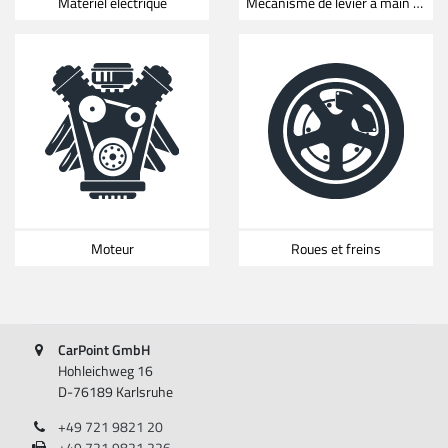
Matériel électrique
Mécanisme de levier à main et à pied
Moteur
Roues et freins
CarPoint GmbH
Hohleichweg 16
D-76189 Karlsruhe
+49 721 9821 20
+49 721 9821 226