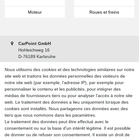
Moteur
Roues et freins
CarPoint GmbH
Hohleichweg 16
D-76189 Karlsruhe
+49 721 9821 20
Nous utilisons des cookies et des technologies similaires sur notre
+49 721 9821 226
site web et traitons les données personnelles des visiteurs de
Lundi - Vendredi, 08:00 - 17:00
notre site web (par exemple, l'adresse IP), par exemple pour
personnaliser le contenu et les publicités, pour intégrer des
Renseignements
médias de fournisseurs tiers ou pour analyser l'accès à notre site
web. Le traitement des données a lieu uniquement lorsque des
A propos de nous
cookies sont installés. Nous partageons ces données avec des
tiers que nous nommons dans les paramètres.
Mentions légales
Le traitement des données peut être effectué avec le
Déclaration de confidentialité
consentement ou sur la base d'un intérêt légitime. Il est possible
Conditions générales
de donner ou de refuser son consentement. Il existe un droit de
Droit de rétractation