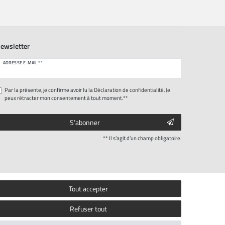
ewsletter
eres::Template.newsletterHoneypotLabel
ADRESSE E-MAIL **
Par la présente, je confirme avoir lu la
Déclaration de confidentialité
. Je
peux rétracter mon consentement à tout moment.**
S’abonner
** Il s’agit d’un champ obligatoire.
Tout accepter
Refuser tout