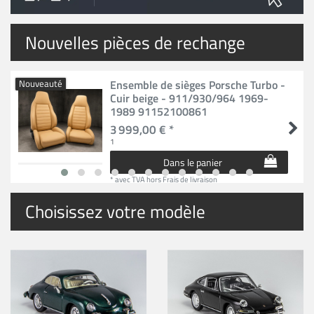
Nouvelles pièces de rechange
Ensemble de sièges Porsche Turbo -
Nouveauté
Cuir beige - 911/930/964 1969-
1989 91152100861
3 999,00 € *
1
Dans le panier
*
avec TVA
hors
Frais de livraison
Choisissez votre modèle