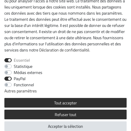
ou pour analyser l'accès à notre site web. Le traitement des données a
lieu uniquement lorsque des cookies sont installés. Nous partageons
Mentions légales
ces données avec des tiers que nous nommons dans les paramètres.
Déclaration de confidentialité
Le traitement des données peut être effectué avec le consentement ou
Conditions générales
sur la base d'un intérêt légitime. Il est possible de donner ou de refuser
Droit de rétractation
son consentement. Il existe un droit de ne pas consentir et de modifier
Rétracter le contrat ici
ou de retirer le consentement à une date ultérieure. Nous fournissons
Contact
plus d'informations sur l'utilisation des données personnelles et des
services dans notre
Déclaration de confidentialité
.
Newsletter
Essentiel
Ceres::Template.newsletterHoneypotLabel
ADRESSE E-MAIL **
Statistique
Médias externes
PayPal
Par la présente, je confirme avoir lu la
Déclaration de confidentialité
. Je peux
rétracter mon consentement à tout moment.**
Fonctionnel
Autres paramètres
S’abonner
Tout accepter
** Il s’agit d’un champ obligatoire.
Refuser tout
© Copyright 2026 | Tous droits réservés.
Accepter la sélection