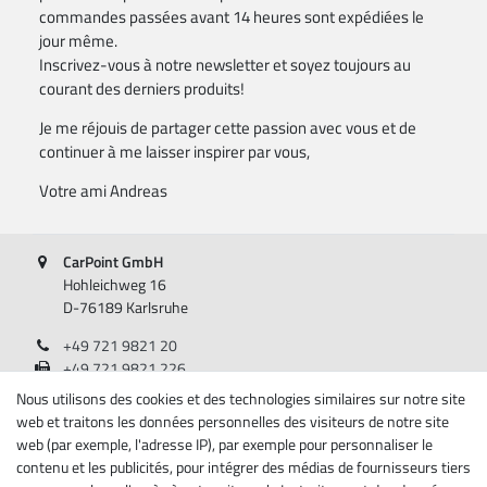
commandes passées avant 14 heures sont expédiées le
jour même.
Inscrivez-vous à notre newsletter et soyez toujours au
courant des derniers produits!
Je me réjouis de partager cette passion avec vous et de
continuer à me laisser inspirer par vous,
Votre ami Andreas
CarPoint GmbH
Hohleichweg 16
D-76189 Karlsruhe
+49 721 9821 20
+49 721 9821 226
Lundi - Vendredi, 08:00 - 17:00
Nous utilisons des cookies et des technologies similaires sur notre site
web et traitons les données personnelles des visiteurs de notre site
Renseignements
web (par exemple, l'adresse IP), par exemple pour personnaliser le
contenu et les publicités, pour intégrer des médias de fournisseurs tiers
A propos de nous