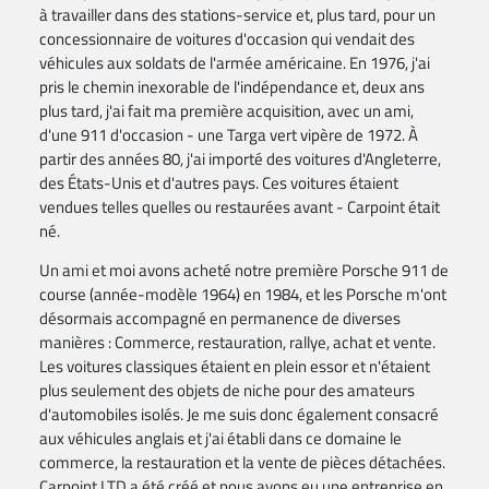
à travailler dans des stations-service et, plus tard, pour un
concessionnaire de voitures d'occasion qui vendait des
véhicules aux soldats de l'armée américaine. En 1976, j'ai
pris le chemin inexorable de l'indépendance et, deux ans
plus tard, j'ai fait ma première acquisition, avec un ami,
d'une 911 d'occasion - une Targa vert vipère de 1972. À
partir des années 80, j'ai importé des voitures d'Angleterre,
des États-Unis et d'autres pays. Ces voitures étaient
vendues telles quelles ou restaurées avant - Carpoint était
né.
Un ami et moi avons acheté notre première Porsche 911 de
course (année-modèle 1964) en 1984, et les Porsche m'ont
désormais accompagné en permanence de diverses
manières : Commerce, restauration, rallye, achat et vente.
Les voitures classiques étaient en plein essor et n'étaient
plus seulement des objets de niche pour des amateurs
d'automobiles isolés. Je me suis donc également consacré
aux véhicules anglais et j'ai établi dans ce domaine le
commerce, la restauration et la vente de pièces détachées.
Carpoint LTD a été créé et nous avons eu une entreprise en