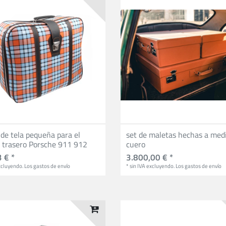
de tela pequeña para el
set de maletas hechas a med
o trasero Porsche 911 912
cuero
 € *
3.800,00 € *
cluyendo.
Los gastos de envío
*
sin IVA
excluyendo.
Los gastos de envío