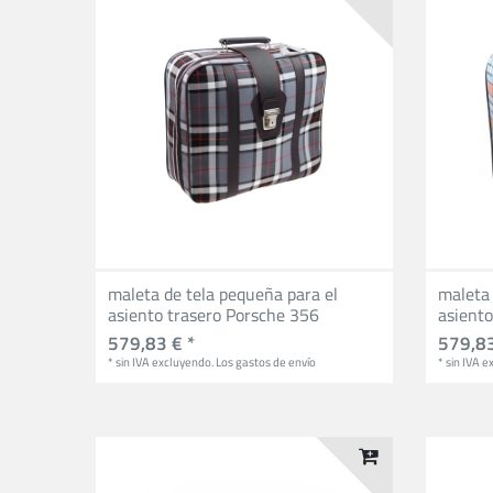
maleta de tela pequeña para el
maleta 
asiento trasero Porsche 356
asient
579,83 € *
579,83
*
sin IVA
excluyendo.
Los gastos de envío
*
sin IVA
ex