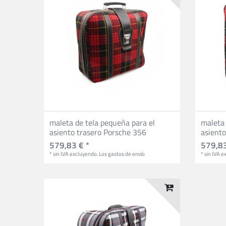
maleta de tela pequeña para el
maleta 
asiento trasero Porsche 356
asient
579,83 € *
579,83
*
sin IVA
excluyendo.
Los gastos de envío
*
sin IVA
ex