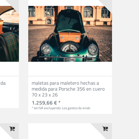
ida
maletas para maletero hechas a
medida para Porsche 356 en cuero
70 x 23 x 26
1.259,66 € *
*
sin IVA
excluyendo.
Los gastos de envío