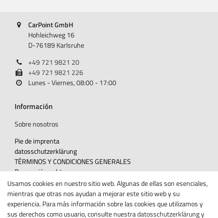
CarPoint GmbH
Hohleichweg 16
D-76189 Karlsruhe
+49 721 9821 20
+49 721 9821 226
Lunes - Viernes, 08:00 - 17:00
Información
Sobre nosotros
Pie de imprenta
datos­schutz­erklärung
TÉRMINOS Y CONDICIONES GENERALES
Revocación­recht
Usamos cookies en nuestro sitio web. Algunas de ellas son esenciales,
Withdraw from contract here
mientras que otras nos ayudan a mejorar este sitio web y su
Contacte con
experiencia. Para más información sobre las cookies que utilizamos y
sus derechos como usuario, consulte nuestra
datos­schutz­erklärung
y
Boletín de noticias