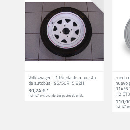
Volkswagen T1 Rueda de repuesto
rueda d
de autobús 195/50R15 82H
nuevo 
914/6 
30,24 € *
H2 ET
*
sin IVA
excluyendo.
Los gastos de envío
110,00
*
sin IVA
ex