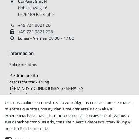
CarPoint GmbH
Hohleichweg 16
D-76189 Karlsruhe
+49 721 9821 20
+49 721 9821 226
Lunes - Viernes, 08:00 - 17:00
Información
Sobre nosotros
Pie de imprenta
datos­schutz­erklärung
TÉRMINOS Y CONDICIONES GENERALES
Revocación­recht
Usamos cookies en nuestro sitio web. Algunas de ellas son esenciales,
Withdraw from contract here
mientras que otras nos ayudan a mejorar este sitio web y su
Contacte con
experiencia. Para más información sobre las cookies que utilizamos y
sus derechos como usuario, consulte nuestra
datos­schutz­erklärung
y
Boletín de noticias
nuestra
Pie de imprenta
.
Ceres::Template.newsletterHoneypotLabel
CORREO ELECTRÓNICO CERES::TEMPLATE.NEWSLETTERISREQUIREDFOOTNOTE