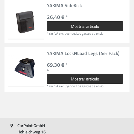
YAKIMA SideKick
26,40 € *
Mostrar artículo
*
sin IVA
excluyendo.
Los gastos de envío
YAKIMA LockNLoad Legs (4er Pack)
69,30 € *
4
Mostrar artículo
*
sin IVA
excluyendo.
Los gastos de envío
CarPoint GmbH
Hohleichweg 16