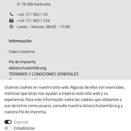
D-76189 Karlsruhe
+49 721 9821 20
+49 721 9821 226
Lunes - Viernes, 08:00 - 17:00
Información
Sobre nosotros
Pie de imprenta
datos­schutz­erklärung
TÉRMINOS Y CONDICIONES GENERALES
Revocación­recht
Usamos cookies en nuestro sitio web. Algunas de ellas son esenciales,
Withdraw from contract here
mientras que otras nos ayudan a mejorar este sitio web y su
Contacte con
experiencia. Para más información sobre las cookies que utilizamos y
sus derechos como usuario, consulte nuestra
datos­schutz­erklärung
y
Boletín de noticias
nuestra
Pie de imprenta
.
Ceres::Template.newsletterHoneypotLabel
CORREO ELECTRÓNICO CERES::TEMPLATE.NEWSLETTERISREQUIREDFOOTNOTE
Esencial
Estadísticas