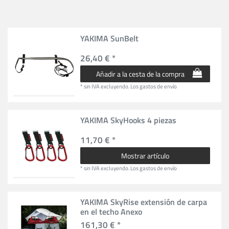
YAKIMA SunBelt
26,40 € *
Añadir a la cesta de la compra
*
sin IVA
excluyendo.
Los gastos de envío
YAKIMA SkyHooks 4 piezas
11,70 € *
Mostrar artículo
*
sin IVA
excluyendo.
Los gastos de envío
YAKIMA SkyRise extensión de carpa
en el techo Anexo
161,30 € *