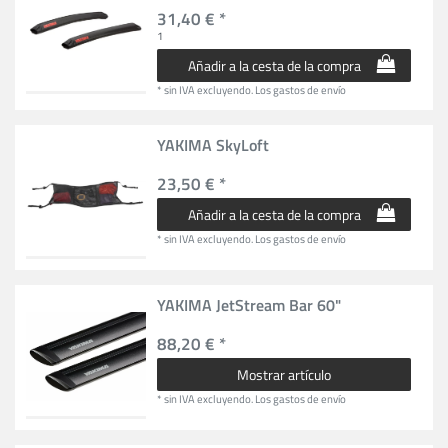
31,40 € *
1
Añadir a la cesta de la compra
*
sin IVA
excluyendo.
Los gastos de envío
YAKIMA SkyLoft
23,50 € *
Añadir a la cesta de la compra
*
sin IVA
excluyendo.
Los gastos de envío
YAKIMA JetStream Bar 60"
88,20 € *
Mostrar artículo
*
sin IVA
excluyendo.
Los gastos de envío