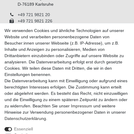
D-76189 Karlsruhe
+49 721 9821 20
+49 721 9821 226
info@carpoint.de
Wir verwenden Cookies und ähnliche Technologien auf unserer
Montag - Freitag, 08:00 - 17:00
Website und verarbeiten personenbezogene Daten von
Besucher:innen unserer Webseite (z.B. IP-Adresse), um z.B.
Inhalte und Anzeigen zu personalisieren, Medien von
Drittanbietern einzubinden oder Zugriffe auf unsere Website zu
Informationen
analysieren. Die Datenverarbeitung erfolgt erst durch gesetzte
Cookies. Wir teilen diese Daten mit Dritten, die wir in den
Über Carpoint
Einstellungen benennen.
Impressum
Die Datenverarbeitung kann mit Einwilligung oder aufgrund eines
Daten­schutz­erklärung
berechtigten Interesses erfolgen. Die Zustimmung kann erteilt
AGB
oder abgelehnt werden. Es besteht das Recht, nicht einzuwilligen
Widerrufs­recht
und die Einwilligung zu einem späteren Zeitpunkt zu ändern oder
Widerrufs­formular
zu widerrufen. Beachten Sie unser
Impressum
und weitere
Kontakt
Hinweise zur Verwendung personenbezogener Daten in unserer
Daten­schutz­erklärung
.
Newsletter
Essenziell
Newsletter
E-MAIL **