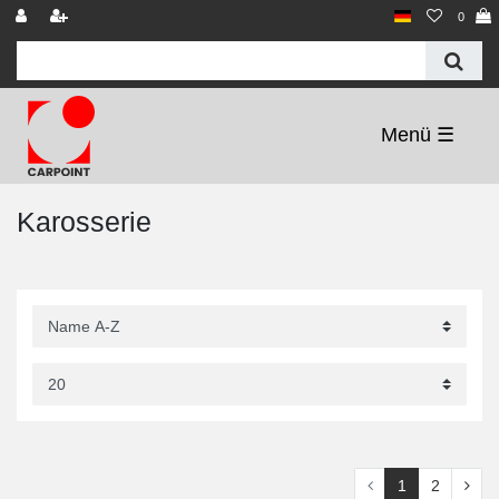
0
☰
Karosserie
1
2