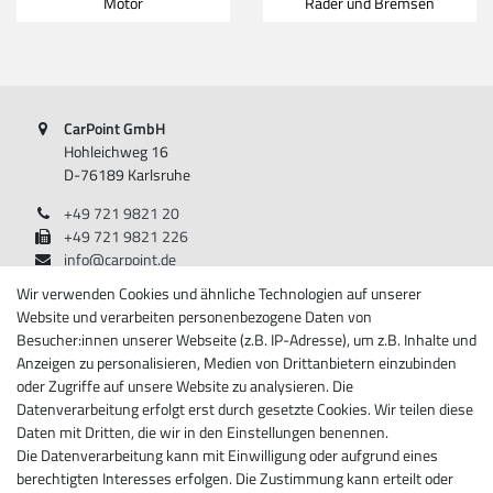
Motor
Räder und Bremsen
CarPoint GmbH
Hohleichweg 16
D-76189 Karlsruhe
+49 721 9821 20
+49 721 9821 226
info@carpoint.de
Montag - Freitag, 08:00 - 17:00
Wir verwenden Cookies und ähnliche Technologien auf unserer
Website und verarbeiten personenbezogene Daten von
Besucher:innen unserer Webseite (z.B. IP-Adresse), um z.B. Inhalte und
Anzeigen zu personalisieren, Medien von Drittanbietern einzubinden
Informationen
oder Zugriffe auf unsere Website zu analysieren. Die
Datenverarbeitung erfolgt erst durch gesetzte Cookies. Wir teilen diese
Über Carpoint
Daten mit Dritten, die wir in den Einstellungen benennen.
Impressum
Die Datenverarbeitung kann mit Einwilligung oder aufgrund eines
Daten­schutz­erklärung
berechtigten Interesses erfolgen. Die Zustimmung kann erteilt oder