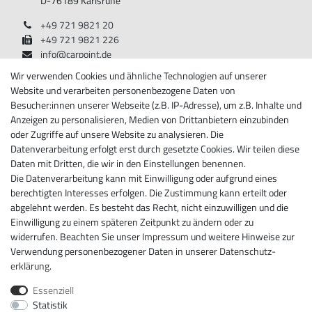
D-76189 Karlsruhe
+49 721 9821 20
+49 721 9821 226
info@carpoint.de
Montag - Freitag, 08:00 - 17:00
Wir verwenden Cookies und ähnliche Technologien auf unserer
Website und verarbeiten personenbezogene Daten von
Besucher:innen unserer Webseite (z.B. IP-Adresse), um z.B. Inhalte und
Anzeigen zu personalisieren, Medien von Drittanbietern einzubinden
Informationen
oder Zugriffe auf unsere Website zu analysieren. Die
Datenverarbeitung erfolgt erst durch gesetzte Cookies. Wir teilen diese
Über Carpoint
Daten mit Dritten, die wir in den Einstellungen benennen.
Impressum
Die Datenverarbeitung kann mit Einwilligung oder aufgrund eines
Daten­schutz­erklärung
berechtigten Interesses erfolgen. Die Zustimmung kann erteilt oder
AGB
abgelehnt werden. Es besteht das Recht, nicht einzuwilligen und die
Widerrufs­recht
Einwilligung zu einem späteren Zeitpunkt zu ändern oder zu
Widerrufs­formular
widerrufen. Beachten Sie unser
Impressum
und weitere Hinweise zur
Kontakt
Verwendung personenbezogener Daten in unserer
Daten­schutz­
erklärung
.
Newsletter
Essenziell
Newsletter
E-MAIL **
Statistik