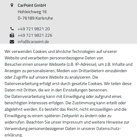
CarPoint GmbH
Hohleichweg 16
D-76189 Karlsruhe
+49 721 9821 20
+49 721 9821 226
info@carpoint.de
Montag - Freitag, 08:00 - 17:00
Wir verwenden Cookies und ähnliche Technologien auf unserer
Website und verarbeiten personenbezogene Daten von
Besucher:innen unserer Webseite (z.B. IP-Adresse), um z.B. Inhalte und
Anzeigen zu personalisieren, Medien von Drittanbietern einzubinden
Informationen
oder Zugriffe auf unsere Website zu analysieren. Die
Datenverarbeitung erfolgt erst durch gesetzte Cookies. Wir teilen diese
Über Carpoint
Daten mit Dritten, die wir in den Einstellungen benennen.
Impressum
Die Datenverarbeitung kann mit Einwilligung oder aufgrund eines
Daten­schutz­erklärung
berechtigten Interesses erfolgen. Die Zustimmung kann erteilt oder
AGB
abgelehnt werden. Es besteht das Recht, nicht einzuwilligen und die
Widerrufs­recht
Einwilligung zu einem späteren Zeitpunkt zu ändern oder zu
Widerrufs­formular
widerrufen. Beachten Sie unser
Impressum
und weitere Hinweise zur
Kontakt
Verwendung personenbezogener Daten in unserer
Daten­schutz­
erklärung
.