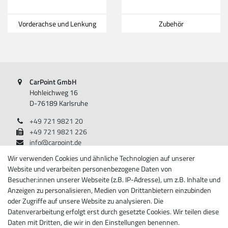
Vorderachse und Lenkung
Zubehör
CarPoint GmbH
Hohleichweg 16
D-76189 Karlsruhe
+49 721 9821 20
+49 721 9821 226
info@carpoint.de
Montag - Freitag, 08:00 - 17:00
Wir verwenden Cookies und ähnliche Technologien auf unserer
Website und verarbeiten personenbezogene Daten von
Besucher:innen unserer Webseite (z.B. IP-Adresse), um z.B. Inhalte und
Anzeigen zu personalisieren, Medien von Drittanbietern einzubinden
Informationen
oder Zugriffe auf unsere Website zu analysieren. Die
Datenverarbeitung erfolgt erst durch gesetzte Cookies. Wir teilen diese
Über Carpoint
Daten mit Dritten, die wir in den Einstellungen benennen.