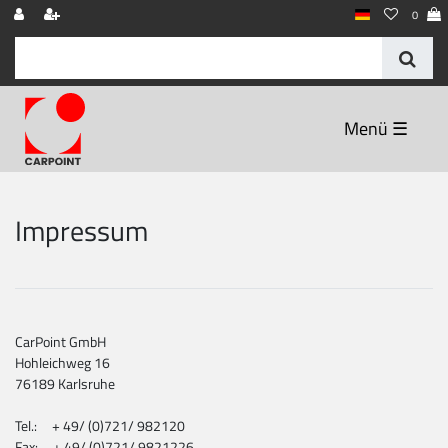
0
☰
Impressum
CarPoint GmbH
Hohleichweg 16
76189 Karlsruhe
Tel.: + 49/ (0)721/ 982120
Fax: + 49/ (0)721/ 9821226