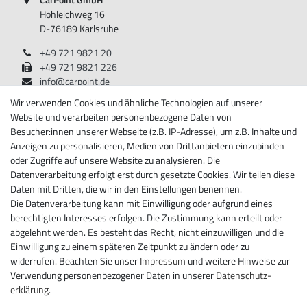
Hohleichweg 16
D-76189 Karlsruhe
+49 721 9821 20
+49 721 9821 226
info@carpoint.de
Montag - Freitag, 08:00 - 17:00
Wir verwenden Cookies und ähnliche Technologien auf unserer
Website und verarbeiten personenbezogene Daten von
Besucher:innen unserer Webseite (z.B. IP-Adresse), um z.B. Inhalte und
Anzeigen zu personalisieren, Medien von Drittanbietern einzubinden
Informationen
oder Zugriffe auf unsere Website zu analysieren. Die
Datenverarbeitung erfolgt erst durch gesetzte Cookies. Wir teilen diese
Über Carpoint
Daten mit Dritten, die wir in den Einstellungen benennen.
Impressum
Die Datenverarbeitung kann mit Einwilligung oder aufgrund eines
Daten­schutz­erklärung
berechtigten Interesses erfolgen. Die Zustimmung kann erteilt oder
AGB
abgelehnt werden. Es besteht das Recht, nicht einzuwilligen und die
Widerrufs­recht
Einwilligung zu einem späteren Zeitpunkt zu ändern oder zu
Widerrufs­formular
widerrufen. Beachten Sie unser
Impressum
und weitere Hinweise zur
Kontakt
Verwendung personenbezogener Daten in unserer
Daten­schutz­
erklärung
.
Newsletter