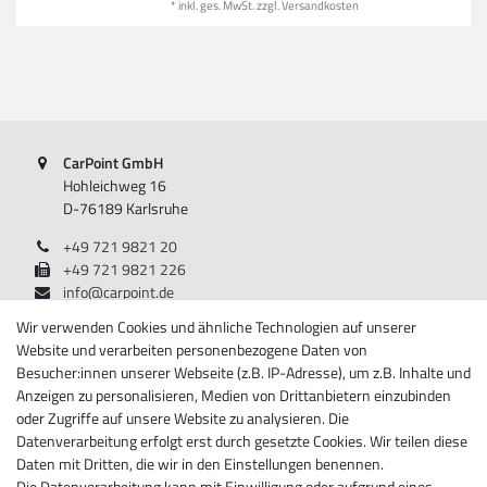
*
inkl. ges. MwSt.
zzgl.
Versandkosten
CarPoint GmbH
Hohleichweg 16
D-76189 Karlsruhe
+49 721 9821 20
+49 721 9821 226
info@carpoint.de
Montag - Freitag, 08:00 - 17:00
Wir verwenden Cookies und ähnliche Technologien auf unserer
Website und verarbeiten personenbezogene Daten von
Besucher:innen unserer Webseite (z.B. IP-Adresse), um z.B. Inhalte und
Anzeigen zu personalisieren, Medien von Drittanbietern einzubinden
Informationen
oder Zugriffe auf unsere Website zu analysieren. Die
Datenverarbeitung erfolgt erst durch gesetzte Cookies. Wir teilen diese
Über Carpoint
Daten mit Dritten, die wir in den Einstellungen benennen.
Impressum
Die Datenverarbeitung kann mit Einwilligung oder aufgrund eines