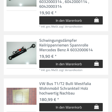
6032000314 , 6042000114 ,
6042000314
19,90 € *
In den Warenkorb
*
inkl. ges. MwSt.
zzgl.
Versandkosten
Schwingungsdämpfer
Keilrippenriemen Spannrolle
Mercedes Benz A 6032000614
19,90 € *
In den Warenkorb
*
inkl. ges. MwSt.
zzgl.
Versandkosten
VW Bus T1/T2 Bulli Westfalia
Wohnmobil Schrankteil Holz
hochwertig Nachbau
180,99 € *
In den Warenkorb