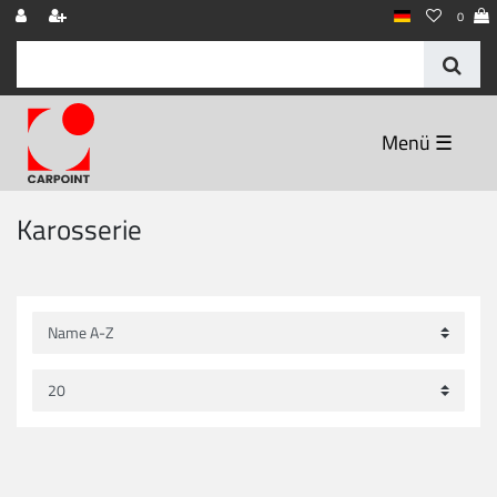
0
☰
Karosserie