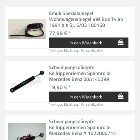
Emuk Spezialspiegel
Wohnwagenspiegel VW Bus T4 ab
1991 bis Bj. 5/03 100160
77,99 € *
In den Warenkorb
*
inkl. ges. MwSt.
zzgl.
Versandkosten
Schwingungsdämpfer
Keilrippenriemen Spannrolle
Mercedes Benz 00A145299
19,90 € *
In den Warenkorb
*
inkl. ges. MwSt.
zzgl.
Versandkosten
Schwingungsdämpfer
Keilrippenriemen Spannrolle
Mercedes Benz A 1022000714