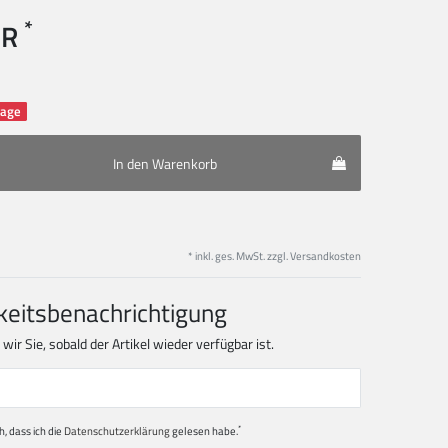
*
UR
rage
In den Warenkorb
* inkl. ges. MwSt. zzgl.
Versandkosten
keitsbenachrichtigung
ir Sie, sobald der Artikel wieder verfügbar ist.
*
h, dass ich die
Daten­schutz­erklärung
gelesen habe.