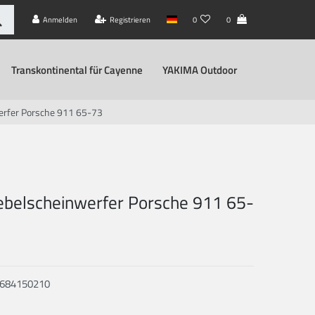
Anmelden
Registrieren
0
0
Transkontinental für Cayenne
YAKIMA Outdoor
erfer Porsche 911 65-73
ebelscheinwerfer Porsche 911 65-
684150210